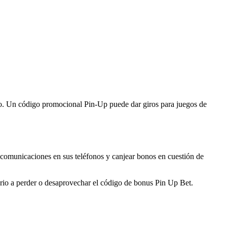
tio. Un código promocional Pin-Up puede dar giros para juegos de
r comunicaciones en sus teléfonos y canjear bonos en cuestión de
rio a perder o desaprovechar el código de bonus Pin Up Bet.