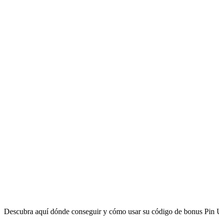
Descubra aquí dónde conseguir y cómo usar su código de bonus Pin Up 