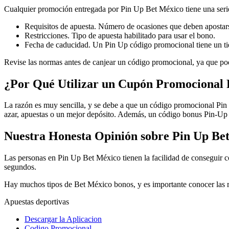
Cualquier promoción entregada por Pin Up Bet México tiene una seri
Requisitos de apuesta. Número de ocasiones que deben apostar
Restricciones. Tipo de apuesta habilitado para usar el bono.
Fecha de caducidad. Un Pin Up código promocional tiene un ti
Revise las normas antes de canjear un código promocional, ya que po
¿Por Qué Utilizar un Cupón Promocional 
La razón es muy sencilla, y se debe a que un código promocional Pin 
azar, apuestas o un mejor depósito. Además, un código bonus Pin-Up 
Nuestra Honesta Opinión sobre Pin Up Be
Las personas en Pin Up Bet México tienen la facilidad de conseguir có
segundos.
Hay muchos tipos de Bet México bonos, y es importante conocer las r
Apuestas deportivas
Descargar la Aplicacion
Codigo Promocional